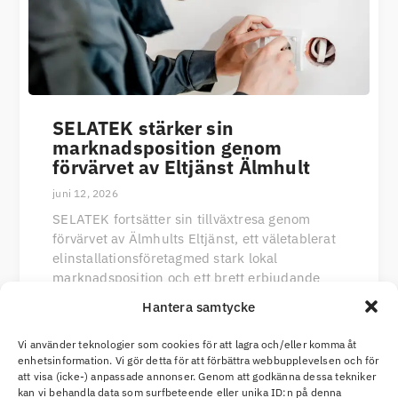
SELATEK stärker sin
marknadsposition genom
förvärvet av Eltjänst Älmhult
juni 12, 2026
SELATEK fortsätter sin tillväxtresa genom
förvärvet av Älmhults Eltjänst, ett väletablerat
elinstallationsföretagmed stark lokal
marknadsposition och ett brett erbjudande
inom elinstallationer och service. Förvärvet
Hantera samtycke
stärkerSELATEKs
Vi använder teknologier som cookies för att lagra och/eller komma åt
LÄS MER
enhetsinformation. Vi gör detta för att förbättra webbupplevelsen och för
att visa (icke-) anpassade annonser. Genom att godkänna dessa tekniker
kan vi behandla data som surfbeteende eller unika ID:n på denna