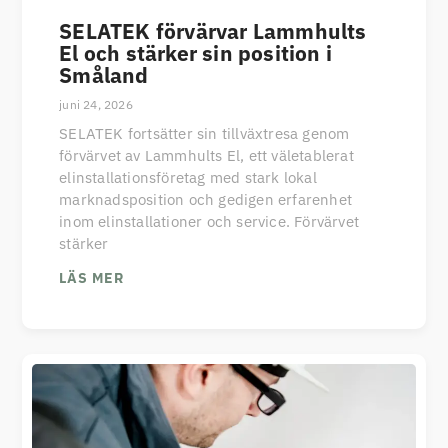
SELATEK förvärvar Lammhults
El och stärker sin position i
Småland
juni 24, 2026
SELATEK fortsätter sin tillväxtresa genom
förvärvet av Lammhults El, ett väletablerat
elinstallationsföretag med stark lokal
marknadsposition och gedigen erfarenhet
inom elinstallationer och service. Förvärvet
stärker
LÄS MER