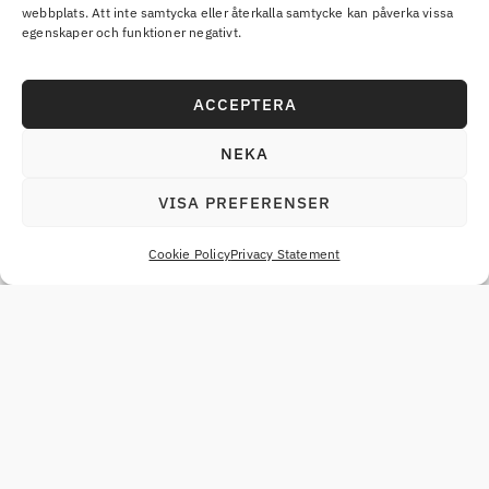
webbplats. Att inte samtycka eller återkalla samtycke kan påverka vissa
egenskaper och funktioner negativt.
ACCEPTERA
NEKA
VISA PREFERENSER
Cookie Policy
Privacy Statement
SELATEK förvärvar Eltjänst Syd
april 30, 2026
SELATEK fortsätter expandera genom att
förvärva Eltjänst Syd, ett välskött och
kvalitetsinriktat elinstallationsbolag med
verksamhet i Glimåkra med omnejd. Förvärvet
stärker SELATEKs geografiska närvaro och
LÄS MER