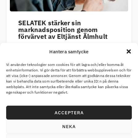
SELATEK stärker sin
marknadsposition genom
förvärvet av Eltjänst Älmhult
juni 12, 2026
Hantera samtycke
SELATEK fortsätter sin tillväxtresa genom
förvärvet av Älmhults Eltjänst, ett väletablerat
Vi använder teknologier som cookies för att lagra och/eller komma åt
elinstallationsföretagmed stark lokal
enhetsinformation. Vi gör detta för att förbättra webbupplevelsen och för
marknadsposition och ett brett erbjudande
att visa (icke-) anpassade annonser. Genom att godkänna dessa tekniker
inom elinstallationer och service. Förvärvet
kan vi behandla data som surfbeteende eller unika ID:n på denna
webbplats. Att inte samtycka eller återkalla samtycke kan påverka vissa
stärkerSELATEKs
egenskaper och funktioner negativt.
LÄS MER
ACCEPTERA
NEKA