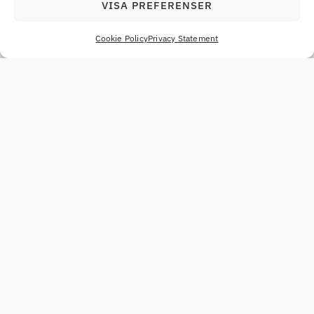
VISA PREFERENSER
Cookie Policy
Privacy Statement
SELATEK förvärvar Västerviks
Elektriska och etablerar sig på
ny ort
juni 1, 2026
SELATEK etablerar sig i Västervik genom att
förvärva Västerviks Elektriska, en
helhetsleverantör av elinstallationstjänster
med ett brett tjänsteutbud och en stark lokal
marknadsposition. Förvärvet skapar
LÄS MER