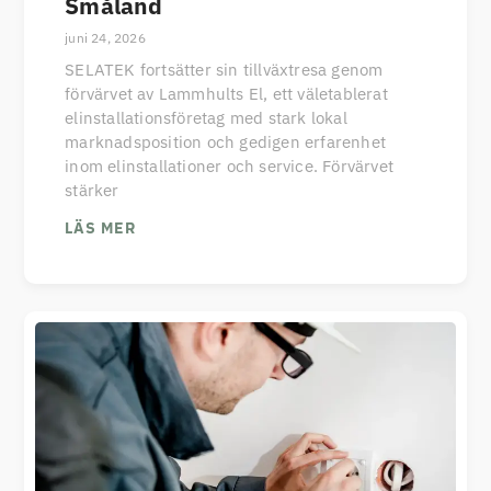
Småland
juni 24, 2026
SELATEK fortsätter sin tillväxtresa genom
förvärvet av Lammhults El, ett väletablerat
elinstallationsföretag med stark lokal
marknadsposition och gedigen erfarenhet
inom elinstallationer och service. Förvärvet
stärker
LÄS MER